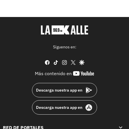
Síguenos en:
facebook
tiktok
instagram
twitter
google
youtube-
Más contenido en
footer
Descarga nuestra app en
Descarga nuestra app en
RED DE PORTALES