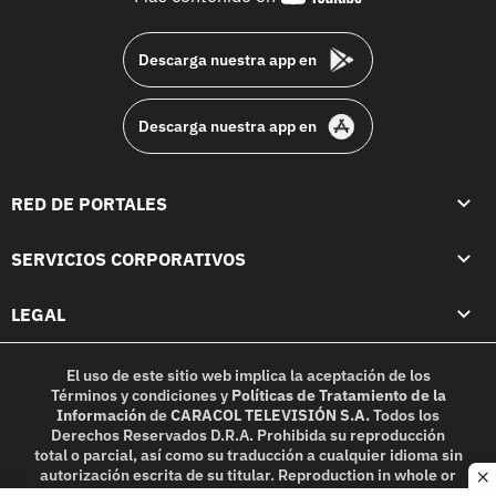
footer
Descarga nuestra app en
Descarga nuestra app en
RED DE PORTALES
SERVICIOS CORPORATIVOS
LEGAL
El uso de este sitio web implica la aceptación de los
Términos y condiciones
y
Políticas de Tratamiento de la
Información
de
CARACOL TELEVISIÓN S.A.
Todos los
Derechos Reservados D.R.A. Prohibida su reproducción
total o parcial, así como su traducción a cualquier idioma sin
autorización escrita de su titular. Reproduction in whole or
c
in part, or translation without written permission is