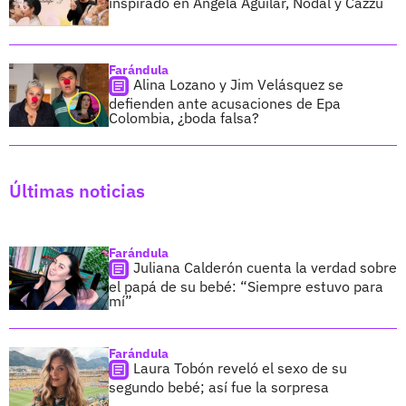
inspirado en Ángela Aguilar, Nodal y Cazzu
Farándula
Alina Lozano y Jim Velásquez se
defienden ante acusaciones de Epa
Colombia, ¿boda falsa?
Últimas noticias
Farándula
Juliana Calderón cuenta la verdad sobre
el papá de su bebé: “Siempre estuvo para
mí”
Farándula
Laura Tobón reveló el sexo de su
segundo bebé; así fue la sorpresa