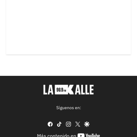
Síguenos en:
facebook
tiktok
instagram
twitter
google
youtube-
Más contenido en