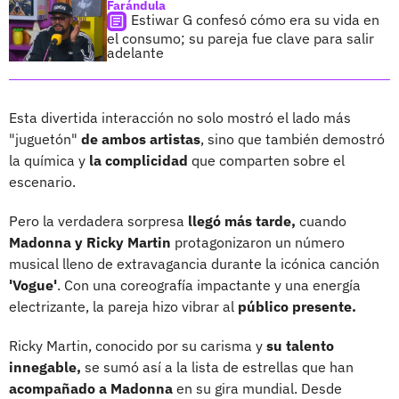
Farándula
Estiwar G confesó cómo era su vida en
el consumo; su pareja fue clave para salir
adelante
Esta divertida interacción no solo mostró el lado más
"juguetón"
de ambos artistas
, sino que también demostró
la química y
la complicidad
que comparten sobre el
escenario.
Pero la verdadera sorpresa
llegó más tarde,
cuando
Madonna y Ricky Martin
protagonizaron un número
musical lleno de extravagancia durante la icónica canción
'Vogue'
. Con una coreografía impactante y una energía
electrizante, la pareja hizo vibrar al
público presente.
Ricky Martin, conocido por su carisma y
su talento
innegable,
se sumó así a la lista de estrellas que han
acompañado a Madonna
en su gira mundial. Desde