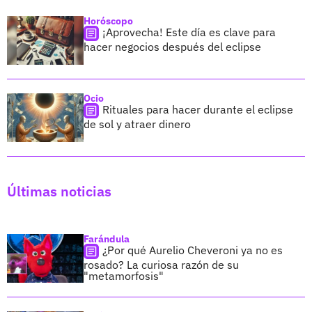
Horóscopo
¡Aprovecha! Este día es clave para
hacer negocios después del eclipse
Ocio
Rituales para hacer durante el eclipse
de sol y atraer dinero
Últimas noticias
Farándula
¿Por qué Aurelio Cheveroni ya no es
rosado? La curiosa razón de su
"metamorfosis"