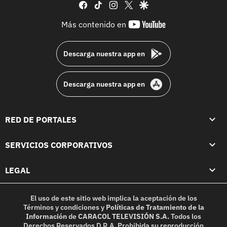
facebook
tiktok
instagram
twitter
google
youtube-
Más contenido en
footer
Descarga nuestra app en
Descarga nuestra app en
RED DE PORTALES
SERVICIOS CORPORATIVOS
LEGAL
El uso de este sitio web implica la aceptación de los
Términos y condiciones
y
Políticas de Tratamiento de la
Información
de
CARACOL TELEVISIÓN S.A.
Todos los
Derechos Reservados D.R.A. Prohibida su reproducción