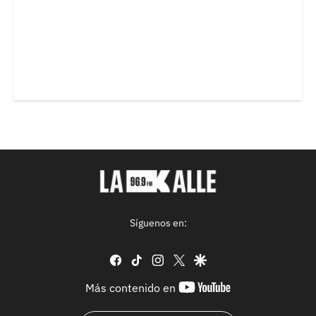
Síguenos en:
facebook
tiktok
instagram
twitter
google
youtube-
Más contenido en
footer