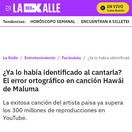
EN VIVO
Mira Todos Nuestros Pr
Tendencias:
HORÓSCOPO SEMANAL
ENCUENTRAN A SILLETER
PUBLICIDAD
/
/
/
La Kalle
Entretenimiento
Farándula
¿Ya lo había identificad
¿Ya lo había identificado al cantarla?
El error ortográfico en canción Hawái
de Maluma
La exitosa canción del artista paisa ya supera
los 300 millones de reproducciones en
YouTube.