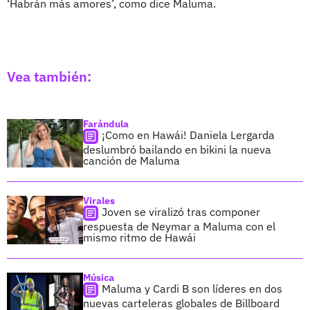
‘Habrán más amores’, como dice Maluma.
Vea también:
Farándula
¡Como en Hawái! Daniela Lergarda
deslumbró bailando en bikini la nueva
canción de Maluma
Virales
Joven se viralizó tras componer
respuesta de Neymar a Maluma con el
mismo ritmo de Hawái
Música
Maluma y Cardi B son líderes en dos
nuevas carteleras globales de Billboard