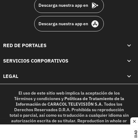
Descarga nuestra app en
Descarga nuestra app en
RED DE PORTALES
SERVICIOS CORPORATIVOS
LEGAL
El uso de este sitio web implica la aceptación de los
Términos y condiciones
y
Políticas de Tratamiento de la
Información
de
CARACOL TELEVISIÓN S.A.
Todos los
Derechos Reservados D.R.A. Prohibida su reproducción
total o parcial, así como su traducción a cualquier idioma sin
autorización escrita de su titular. Reproduction in whole or
c
in part, or translation without written permission is
prohibited. All rights reserved 2025.