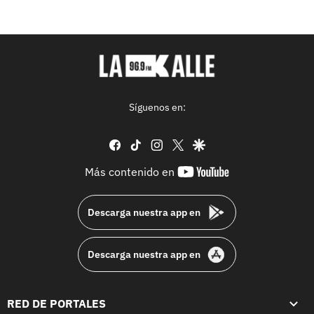
Síguenos en:
facebook
tiktok
instagram
twitter
google
youtube-
Más contenido en
footer
Descarga nuestra app en
Descarga nuestra app en
RED DE PORTALES