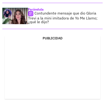
Farándula
Contundente mensaje que dio Gloria
Trevi a la mini imitadora de Yo Me Llamo;
¿qué le dijo?
PUBLICIDAD