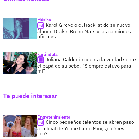
Música
Karol G reveló el tracklist de su nuevo
álbum: Drake, Bruno Mars y las canciones
oficiales
Farándula
Juliana Calderón cuenta la verdad sobre
el papá de su bebé: “Siempre estuvo para
mí”
Te puede interesar
Entretenimiento
Cinco pequeños talentos se abren paso
a la final de Yo me llamo Mini, ¿quiénes
son?