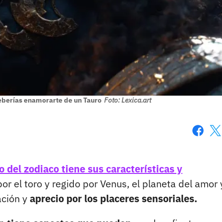
deberías enamorarte de un Tauro
Foto: Lexica.art
Faceboo
X
o del zodiaco tiene sus características y
r el toro y regido por Venus, el planeta del amor 
ación y
aprecio por los placeres sensoriales.