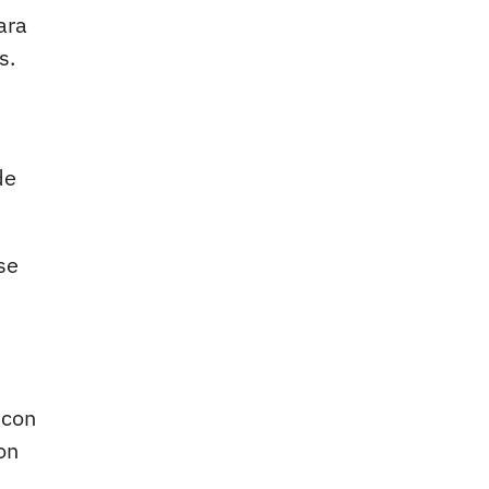
ara
s.
de
se
 con
on