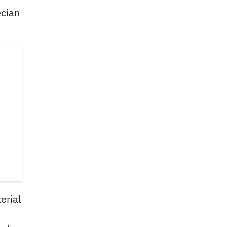
ecian
erial