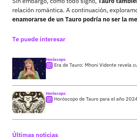
Sin embargo, como todo signo,
Tauro tambié
relación romántica. A continuación, exploramo
enamorarse de un Tauro podría no ser la me
Te puede interesar
Horóscopo
Era de Tauro: Mhoni Vidente revela cuá
Horóscopo
Horóscopo de Tauro para el año 2024:
Últimas noticias