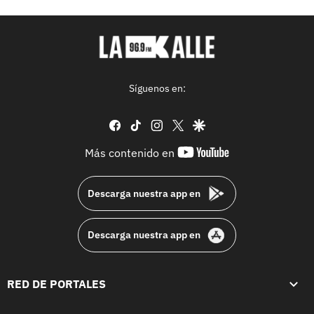
Síguenos en:
facebook
tiktok
instagram
twitter
google
youtube-
Más contenido en
footer
Descarga nuestra app en
Descarga nuestra app en
RED DE PORTALES