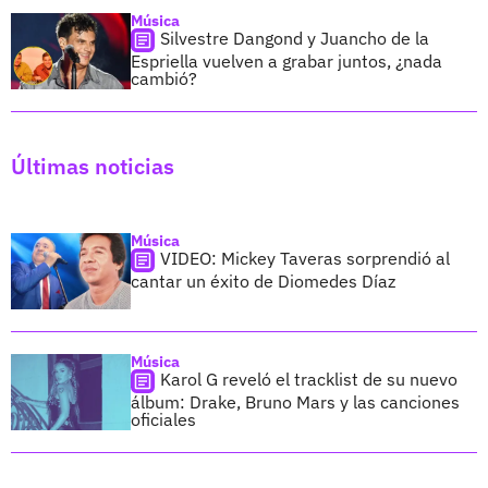
Música
Silvestre Dangond y Juancho de la
Espriella vuelven a grabar juntos, ¿nada
cambió?
Últimas noticias
Música
VIDEO: Mickey Taveras sorprendió al
cantar un éxito de Diomedes Díaz
Música
Karol G reveló el tracklist de su nuevo
álbum: Drake, Bruno Mars y las canciones
oficiales