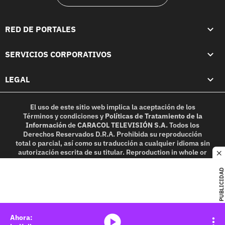
RED DE PORTALES
SERVICIOS CORPORATIVOS
LEGAL
El uso de este sitio web implica la aceptación de los
Términos y condiciones
y
Políticas de Tratamiento de la
Información
de
CARACOL TELEVISIÓN S.A.
Todos los
Derechos Reservados D.R.A. Prohibida su reproducción
total o parcial, así como su traducción a cualquier idioma sin
autorización escrita de su titular. Reproduction in whole or
c
in part, or translation without written permission is
prohibited. All rights reserved 2025.
PUBLICIDAD
MIEMBRO DE:
media-icon