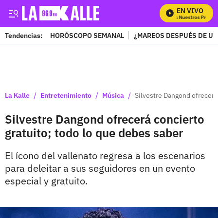
EN VIVO
Mira Todos Nuestros Program
Tendencias:
HORÓSCOPO SEMANAL
¿MAREOS DESPUÉS DE UN
PUBLICIDAD
/
/
/
La Kalle
Entretenimiento
Música
Silvestre Dangond ofrecerá 
Silvestre Dangond ofrecerá concierto
gratuito; todo lo que debes saber
El ícono del vallenato regresa a los escenarios
para deleitar a sus seguidores en un evento
especial y gratuito.