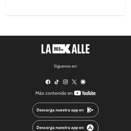
Síguenos en:
facebook
tiktok
instagram
twitter
google
youtube-
Más contenido en
footer
Descarga nuestra app en
Descarga nuestra app en