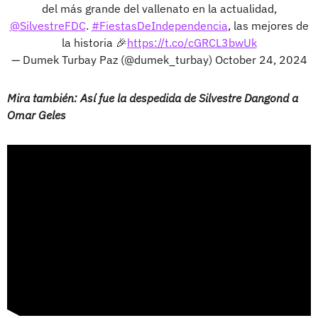
del más grande del vallenato en la actualidad,
@SilvestreFDC
.
#FiestasDeIndependencia
, las mejores de
la historia 🎉
https://t.co/cGRCL3bwUk
— Dumek Turbay Paz (@dumek_turbay)
October 24, 2024
Mira también: Así fue la despedida de Silvestre Dangond a
Omar Geles