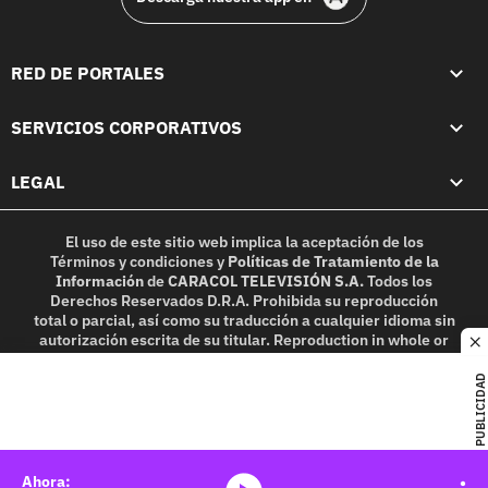
RED DE PORTALES
SERVICIOS CORPORATIVOS
LEGAL
El uso de este sitio web implica la aceptación de los
Términos y condiciones
y
Políticas de Tratamiento de la
Información
de
CARACOL TELEVISIÓN S.A.
Todos los
Derechos Reservados D.R.A. Prohibida su reproducción
total o parcial, así como su traducción a cualquier idioma sin
autorización escrita de su titular. Reproduction in whole or
c
in part, or translation without written permission is
prohibited. All rights reserved 2025.
PUBLICIDAD
MIEMBRO DE: