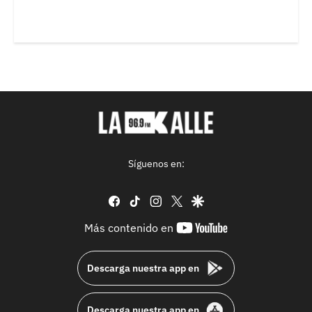
Síguenos en:
facebook
tiktok
instagram
twitter
google
youtube-
Más contenido en
footer
Descarga nuestra app en
Descarga nuestra app en