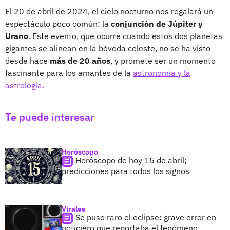
El 20 de abril de 2024, el cielo nocturno nos regalará un
espectáculo poco común: la
conjunción de Júpiter y
Urano
. Este evento, que ocurre cuando estos dos planetas
gigantes se alinean en la bóveda celeste, no se ha visto
desde hace
más de 20 años
, y promete ser un momento
fascinante para los amantes de la
astronomía y la
astrología.
Te puede interesar
Horóscopo
Horóscopo de hoy 15 de abril;
predicciones para todos los signos
Virales
Se puso raro el eclipse: grave error en
noticiero que reportaba el fenómeno