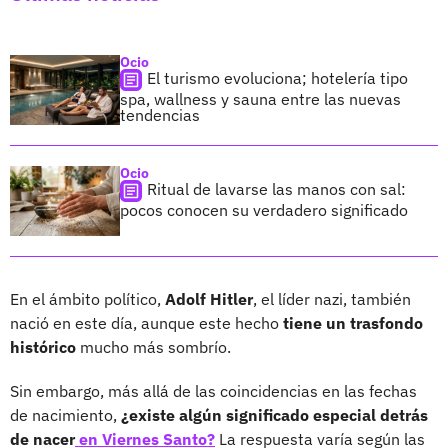
Ocio
El turismo evoluciona; hotelería tipo
spa, wallness y sauna entre las nuevas
tendencias
Ocio
Ritual de lavarse las manos con sal:
pocos conocen su verdadero significado
En el ámbito político,
Adolf Hitler
, el líder nazi, también
nació en este día, aunque este hecho
tiene un trasfondo
histórico
mucho más sombrío.
Sin embargo, más allá de las coincidencias en las fechas
de nacimiento,
¿existe algún significado especial detrás
de nacer
en Viernes Santo?
La respuesta varía según las