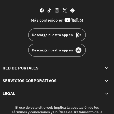
facebook
tiktok
instagram
twitter
google
youtube-
Más contenido en
footer
Descarga nuestra app en
Descarga nuestra app en
RED DE PORTALES
SERVICIOS CORPORATIVOS
LEGAL
El uso de este sitio web implica la aceptación de los
Términos y condiciones
y
Políticas de Tratamiento de la