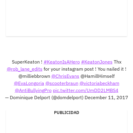
SuperKeaton !
#KeatonIsAHero
#KeatonJones
Thx
@rob_lane_edits
for your instagram post ! You nailed it !
@milliebbrown
@ChrisEvans
@HamillHimself
@EvaLongoria
@scooterbraun
@victoriabeckham
@AntiBullyingPro
pic.twitter.com/UmDD2LMBS4
— Dominique Delport (@domdelport)
December 11, 2017
PUBLICIDAD