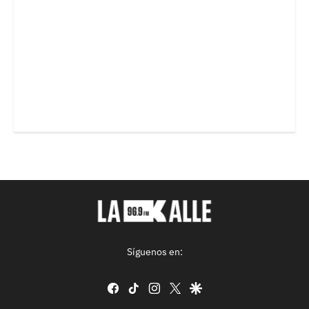
Síguenos en:
facebook
tiktok
instagram
twitter
google