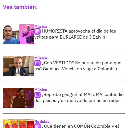
Vea también:
Música
HUMORISTA aprovecha el día de las
velitas para BURLARSE de J Balvin
Música
¿Con VESTIDO? Se burlan de pinta que
usó Gianluca Vacchi en viaje a Colombia
Música
¡Reprobó geografía! MALUMA confundió
dos países y es motivo de burlas en redes
Noticias
¿Qué tienen en COMÚN Colombia y el