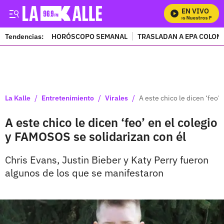
EN VIVO
Mira Todos Nuestros Progra
Tendencias:
HORÓSCOPO SEMANAL
TRASLADAN A EPA COLOM
PUBLICIDAD
/
/
/
La Kalle
Entretenimiento
Virales
A este chico le dicen ‘feo’
A este chico le dicen ‘feo’ en el colegio
y FAMOSOS se solidarizan con él
Chris Evans, Justin Bieber y Katy Perry fueron
algunos de los que se manifestaron