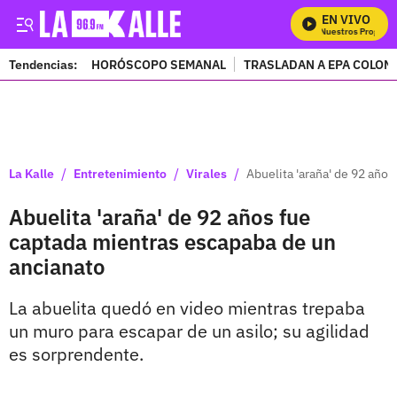
EN VIVO
Mira Todos Nuestros Programa
Tendencias:
HORÓSCOPO SEMANAL
TRASLADAN A EPA COLOM
PUBLICIDAD
/
/
/
La Kalle
Entretenimiento
Virales
Abuelita 'araña' de 92 año
Abuelita 'araña' de 92 años fue
captada mientras escapaba de un
ancianato
La abuelita quedó en video mientras trepaba
un muro para escapar de un asilo; su agilidad
es sorprendente.