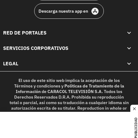
Descarga nuestra app en
RED DE PORTALES
SERVICIOS CORPORATIVOS
LEGAL
El uso de este sitio web implica la aceptación de los
Términos y condiciones
y
Políticas de Tratamiento de la
Información
de
CARACOL TELEVISIÓN S.A.
Todos los
Derechos Reservados D.R.A. Prohibida su reproducción
total o parcial, así como su traducción a cualquier idioma sin
autorización escrita de su titular. Reproduction in whole or
c
in part, or translation without written permission is
prohibited. All rights reserved 2025.
PUBLICIDAD
MIEMBRO DE: