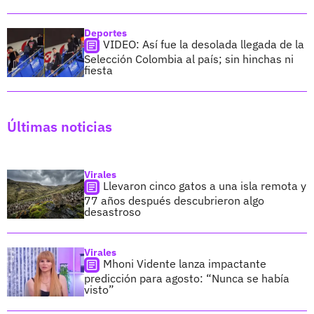
Deportes
VIDEO: Así fue la desolada llegada de la
Selección Colombia al país; sin hinchas ni
fiesta
Últimas noticias
Virales
Llevaron cinco gatos a una isla remota y
77 años después descubrieron algo
desastroso
Virales
Mhoni Vidente lanza impactante
predicción para agosto: “Nunca se había
visto”