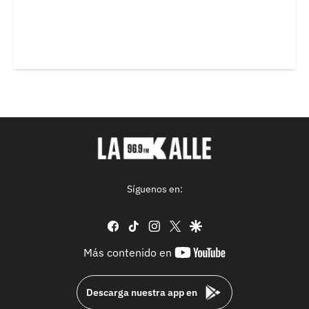
Síguenos en:
facebook
tiktok
instagram
twitter
google
youtube-
Más contenido en
footer
Descarga nuestra app en