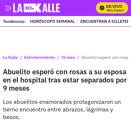
EN VIVO
Mira Todos Nuestr
Tendencias:
HORÓSCOPO SEMANAL
ENCUENTRAN A SILLETER
PUBLICIDAD
/
/
/
La Kalle
Entretenimiento
Virales
Abuelito esperó con rosas 
Abuelito esperó con rosas a su esposa
en el hospital tras estar separados por
9 meses
Los abuelitos enamorados protagonizaron un
tierno encuentro entre abrazos, lágrimas y
besos.