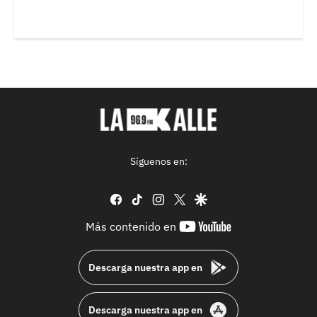
Síguenos en:
facebook
tiktok
instagram
twitter
google
youtube-
Más contenido en
footer
Descarga nuestra app en
Descarga nuestra app en