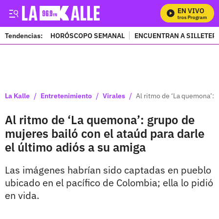
EN VIVO
M
Tendencias:
HORÓSCOPO SEMANAL
ENCUENTRAN A SILLETER
PUBLICIDAD
/
/
/
La Kalle
Entretenimiento
Virales
Al ritmo de ‘La quemona’: g
Al ritmo de ‘La quemona’: grupo de
mujeres bailó con el ataúd para darle
el último adiós a su amiga
Las imágenes habrían sido captadas en pueblo
ubicado en el pacífico de Colombia; ella lo pidió
en vida.