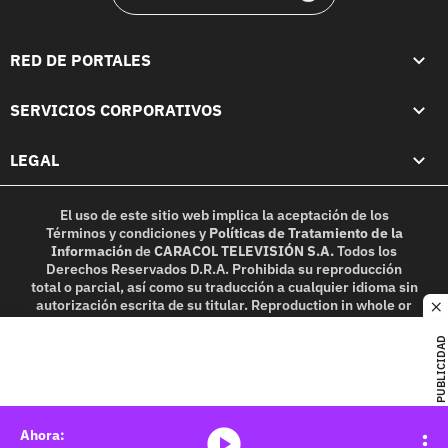
RED DE PORTALES
SERVICIOS CORPORATIVOS
LEGAL
El uso de este sitio web implica la aceptación de los
Términos y condiciones
y
Políticas de Tratamiento de la
Información
de
CARACOL TELEVISIÓN S.A.
Todos los
Derechos Reservados D.R.A. Prohibida su reproducción
total o parcial, así como su traducción a cualquier idioma sin
autorización escrita de su titular. Reproduction in whole or
c
in part, or translation without written permission is
prohibited. All rights reserved 2025.
PUBLICIDAD
MIEMBRO DE:
media-icon