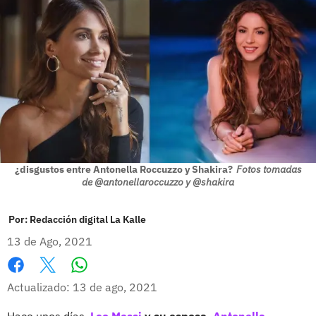
¿disgustos entre Antonella Roccuzzo y Shakira?
Fotos tomadas
de @antonellaroccuzzo y @shakira
Por:
Redacción digital La Kalle
13 de Ago, 2021
Whatsapp
Facebook
X
Actualizado: 13 de ago, 2021
Hace unos días,
Leo Messi
y su esposa,
Antonella