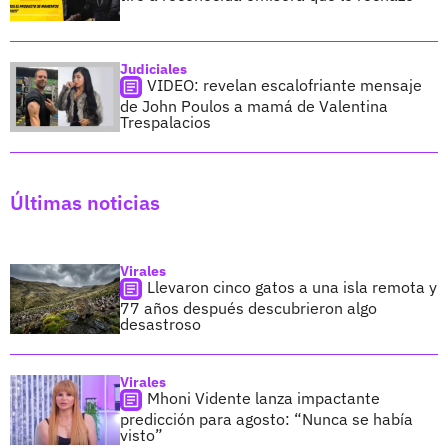
Judiciales
VIDEO: revelan escalofriante mensaje
de John Poulos a mamá de Valentina
Trespalacios
Últimas noticias
Virales
Llevaron cinco gatos a una isla remota y
77 años después descubrieron algo
desastroso
Virales
Mhoni Vidente lanza impactante
predicción para agosto: “Nunca se había
visto”