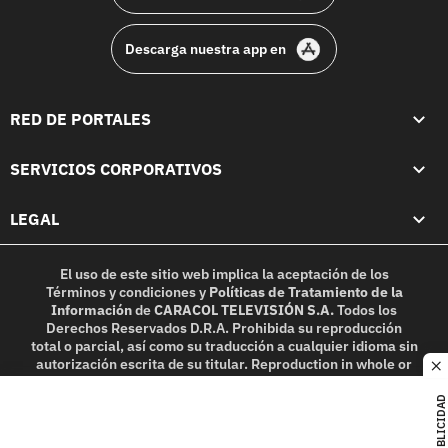
Descarga nuestra app en
RED DE PORTALES
SERVICIOS CORPORATIVOS
LEGAL
El uso de este sitio web implica la aceptación de los
Términos y condiciones
y
Políticas de Tratamiento de la
Información
de
CARACOL TELEVISIÓN S.A.
Todos los
Derechos Reservados D.R.A. Prohibida su reproducción
total o parcial, así como su traducción a cualquier idioma sin
autorización escrita de su titular. Reproduction in whole or
c
in part, or translation without written permission is
prohibited. All rights reserved 2025.
PUBLICIDAD
MIEMBRO DE: