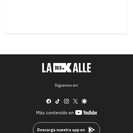
Síguenos en:
facebook
tiktok
instagram
twitter
google
youtube-
Más contenido en
footer
Descarga nuestra app en