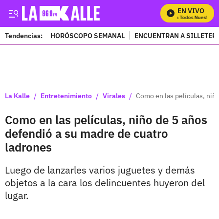
EN VIVO
Mira Todos Nuestros P
Tendencias:
HORÓSCOPO SEMANAL
ENCUENTRAN A SILLETER
PUBLICIDAD
/
/
/
La Kalle
Entretenimiento
Virales
Como en las películas, niñ
Como en las películas, niño de 5 años
defendió a su madre de cuatro
ladrones
Luego de lanzarles varios juguetes y demás
objetos a la cara los delincuentes huyeron del
lugar.