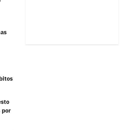
o
nas
bitos
esto
 por