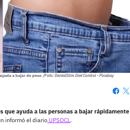
ayuda a bajar de peso
/Foto: DentalSlim Diet Control - Pixabay
Faceboo
X
s que ayuda a las personas a bajar rápidamente
n informó el diario
UPSOCL
.