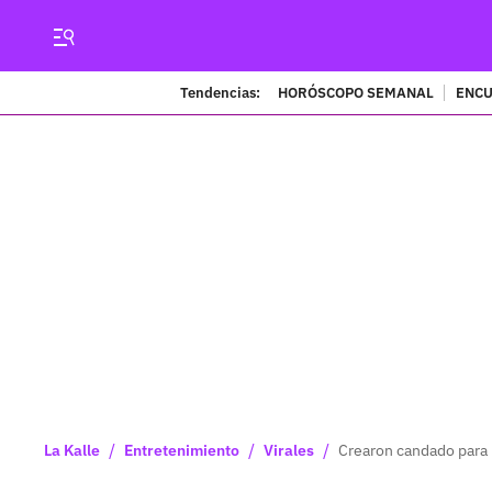
Tendencias:
HORÓSCOPO SEMANAL
ENCU
/
/
/
La Kalle
Entretenimiento
Virales
Crearon candado para 