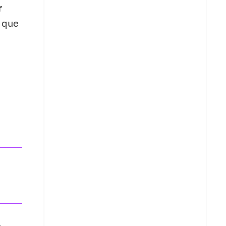
r
o que