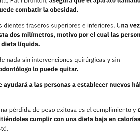
nta, Paul Brunton,
asegura que el aparato llamad
puede combatir la obesidad.
 dientes traseros superiores e inferiores. U
na vez
sta dos milímetros, motivo por el cual las perso
dieta líquida.
e nada sin intervenciones quirúrgicas y sin
odontólogo lo puede quitar.
e ayudará a las personas a establecer nuevos há
 una pérdida de peso exitosa es el cumplimiento y
tiéndoles cumplir con una dieta baja en calorías
stó.