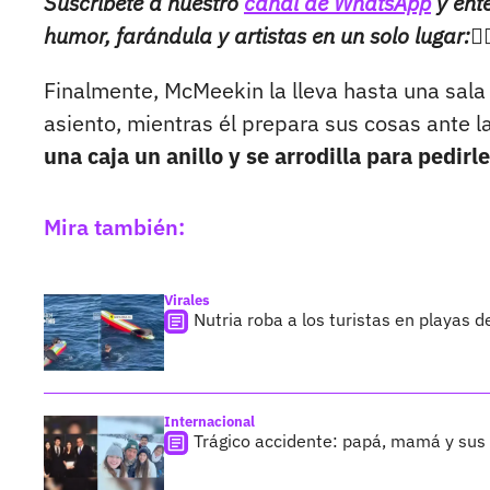
Suscríbete a nuestro
canal de WhatsApp
y enté
humor, farándula y artistas en un solo lugar:👉
Finalmente, McMeekin la lleva hasta una sala 
asiento, mientras él prepara sus cosas ante l
una caja un anillo y se arrodilla para pedirl
Mira también:
Virales
Nutria roba a los turistas en playas d
Internacional
Trágico accidente: papá, mamá y sus