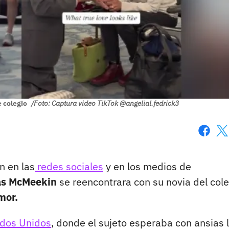
 colegio
/Foto: Captura video TikTok @angelial.fedrick3
Faceboo
X
n en las
redes sociales
y en los medios de
s McMeekin
se reencontrara con su novia del cole
mor.
dos Unidos
, donde el sujeto esperaba con ansias 