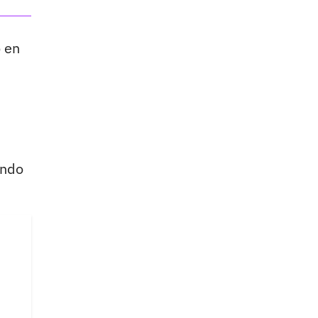
o en
ando