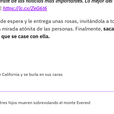
rate de las noticias más importantes. Lo mejor del
🏻
https://lc.cx/ZeG6t6
de espera y le entrega unas rosas, invitándola a 
a mirada atónita de las personas. Finalmente,
saca
e que se case con ella.
e California y se burla en sus caras
 tres hijos mueren sobrevolando el monte Everest