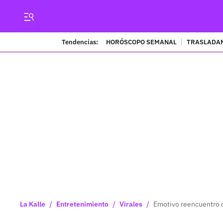
Tendencias:
HORÓSCOPO SEMANAL
TRASLADAN
/
/
/
La Kalle
Entretenimiento
Virales
Emotivo reencuentro d