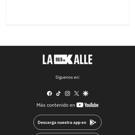
Síguenos en:
facebook
tiktok
instagram
twitter
google
youtube-
Más contenido en
footer
Descarga nuestra app en