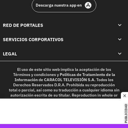
Descarga nuestra app en
RED DE PORTALES
SERVICIOS CORPORATIVOS
LEGAL
El uso de este sitio web implica la aceptación de los
Términos y condiciones
y
Políticas de Tratamiento de la
Información
de
CARACOL TELEVISIÓN S.A.
Todos los
Derechos Reservados D.R.A. Prohibida su reproducción
total o parcial, así como su traducción a cualquier idioma sin
autorización escrita de su titular. Reproduction in whole or
c
in part, or translation without written permission is
prohibited. All rights reserved 2025.
PUBLICIDAD
MIEMBRO DE: