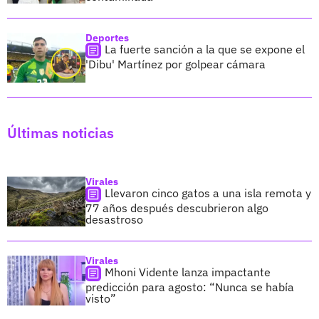
Deportes
La fuerte sanción a la que se expone el
'Dibu' Martínez por golpear cámara
Últimas noticias
Virales
Llevaron cinco gatos a una isla remota y
77 años después descubrieron algo
desastroso
Virales
Mhoni Vidente lanza impactante
predicción para agosto: “Nunca se había
visto”