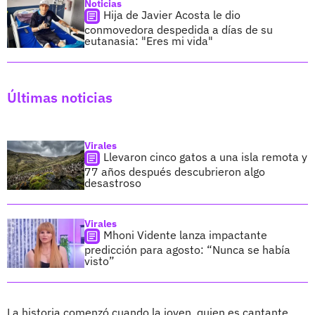
Noticias
Hija de Javier Acosta le dio
conmovedora despedida a días de su
eutanasia: "Eres mi vida"
Últimas noticias
Virales
Llevaron cinco gatos a una isla remota y
77 años después descubrieron algo
desastroso
Virales
Mhoni Vidente lanza impactante
predicción para agosto: “Nunca se había
visto”
La historia comenzó cuando la joven, quien es cantante,