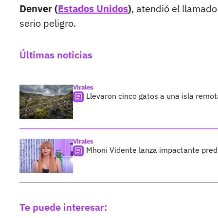
Denver (
Estados Unidos
)
, atendió el llamad
serio peligro.
Últimas noticias
Virales
Llevaron cinco gatos a una isla remo
Virales
Mhoni Vidente lanza impactante predi
Te puede interesar: