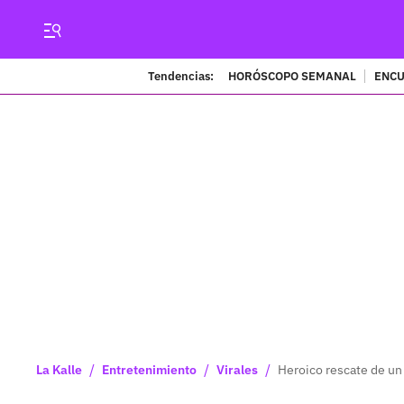
Tendencias:
HORÓSCOPO SEMANAL
ENCU
/
/
/
La Kalle
Entretenimiento
Virales
Heroico rescate de un 