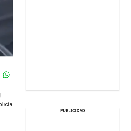
Whatsapp
k
l
licía
PUBLICIDAD
,