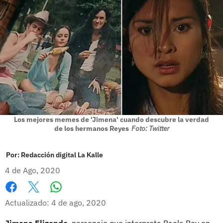
Los mejores memes de 'Jimena' cuando descubre la verdad
de los hermanos Reyes
Foto: Twitter
Por:
Redacción digital La Kalle
4 de Ago, 2020
Whatsapp
Facebook
X
Actualizado: 4 de ago, 2020
Jimena Elizondo
, personaje que interpreta Paola Rey en