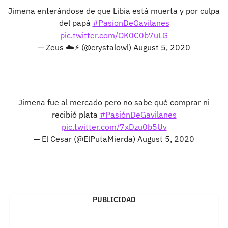
Jimena enterándose de que Libia está muerta y por culpa
del papá
#PasionDeGavilanes
pic.twitter.com/OK0C0b7uLG
— Zeus ☁️⚡ (@crystalowl)
August 5, 2020
Jimena fue al mercado pero no sabe qué comprar ni
recibió plata
#PasiónDeGavilanes
pic.twitter.com/7xDzu0b5Uv
— El Cesar (@ElPutaMierda)
August 5, 2020
PUBLICIDAD