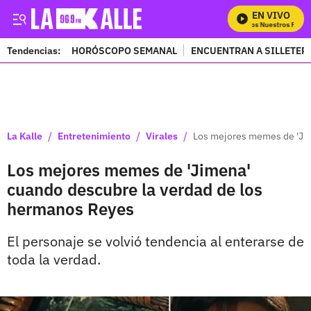
EN VIVO
Mira Todos Nuestros Progr
Tendencias:
HORÓSCOPO SEMANAL
ENCUENTRAN A SILLETER
PUBLICIDAD
/
/
/
La Kalle
Entretenimiento
Virales
Los mejores memes de 'Jim
Los mejores memes de 'Jimena'
cuando descubre la verdad de los
hermanos Reyes
El personaje se volvió tendencia al enterarse de
toda la verdad.