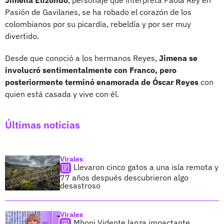
Pasión de Gavilanes, se ha robado el corazón de los
colombianos por su picardía, rebeldía y por ser muy
divertido.
Desde que conoció a los hermanos Reyes,
Jimena se
involucró sentimentalmente con Franco, pero
posteriormente terminó enamorada de Óscar Reyes
con
quien está casada y vive con él.
Últimas noticias
Virales
Llevaron cinco gatos a una isla remota y
77 años después descubrieron algo
desastroso
Virales
Mhoni Vidente lanza impactante