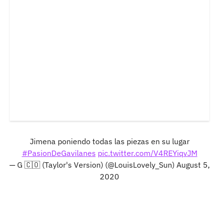
Jimena poniendo todas las piezas en su lugar
#PasionDeGavilanes
pic.twitter.com/V4REYiqvJM
— G 🇨🇴 (Taylor's Version) (@LouisLovely_Sun)
August 5,
2020