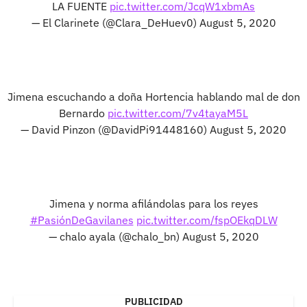
LA FUENTE
pic.twitter.com/JcqW1xbmAs
— El Clarinete (@Clara_DeHuev0)
August 5, 2020
Jimena escuchando a doña Hortencia hablando mal de don
Bernardo
pic.twitter.com/7v4tayaM5L
— David Pinzon (@DavidPi91448160)
August 5, 2020
Jimena y norma afilándolas para los reyes
#PasiónDeGavilanes
pic.twitter.com/fspOEkqDLW
— chalo ayala (@chalo_bn)
August 5, 2020
PUBLICIDAD