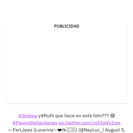
PUBLICIDAD
#Jimena
y#Ruth que hace en está foto??? 😅
#PasionDeGavilanes
pic.twitter.com/cqDIwVs5we
— FerLópez (Lucerina✨❤️☕🇨🇴) (@NayLuc_)
August 5,