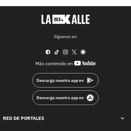
Síguenos en:
facebook
tiktok
instagram
twitter
google
youtube-
Más contenido en
footer
Descarga nuestra app en
Descarga nuestra app en
RED DE PORTALES