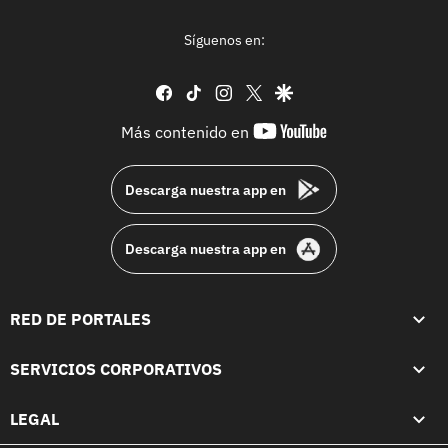
Síguenos en:
facebook
tiktok
instagram
twitter
google
youtube-
Más contenido en
footer
Descarga nuestra app en
Descarga nuestra app en
RED DE PORTALES
SERVICIOS CORPORATIVOS
LEGAL