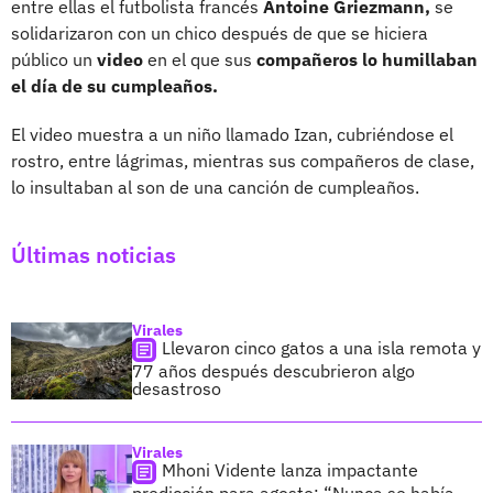
entre ellas el futbolista francés
Antoine Griezmann,
se
solidarizaron con un chico después de que se hiciera
público un
video
en el que sus
compañeros lo humillaban
el día de su cumpleaños.
El video muestra a un niño llamado Izan, cubriéndose el
rostro, entre lágrimas, mientras sus compañeros de clase,
lo insultaban al son de una canción de cumpleaños.
Últimas noticias
Virales
Llevaron cinco gatos a una isla remota y
77 años después descubrieron algo
desastroso
Virales
Mhoni Vidente lanza impactante
predicción para agosto: “Nunca se había