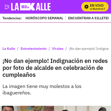
EN VIVO
Mira Todos Nuestros Progr
Tendencias:
HORÓSCOPO SEMANAL
ENCUENTRAN A SILLETER
PUBLICIDAD
/
/
/
La Kalle
Entretenimiento
Virales
¡No dan ejemplo! Indignaci
¡No dan ejemplo! Indignación en redes
por foto de alcalde en celebración de
cumpleaños
La imagen tiene muy molestos a los
ibaguereños.