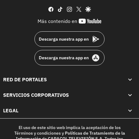
facebook
tiktok
instagram
twitter
google
youtube-
Más contenido en
footer
Descarga nuestra app en
Descarga nuestra app en
RED DE PORTALES
SERVICIOS CORPORATIVOS
LEGAL
El uso de este sitio web implica la aceptación de los
Términos y condiciones
y
Políticas de Tratamiento de la
Información
de
CARACOL TELEVISIÓN S.A.
Todos los