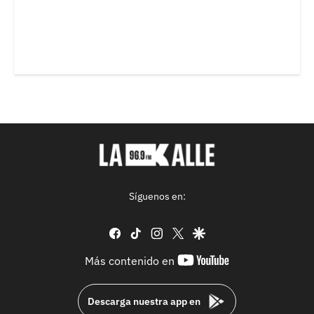
Síguenos en:
facebook
tiktok
instagram
twitter
google
youtube-
Más contenido en
footer
Descarga nuestra app en