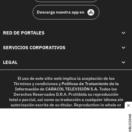
Descarga nuestra app en
RED DE PORTALES
SERVICIOS CORPORATIVOS
LEGAL
El uso de este sitio web implica la aceptación de los
Términos y condiciones
y
Políticas de Tratamiento de la
Información
de
CARACOL TELEVISIÓN S.A.
Todos los
Derechos Reservados D.R.A. Prohibida su reproducción
total o parcial, así como su traducción a cualquier idioma sin
autorización escrita de su titular. Reproduction in whole or
c
in part, or translation without written permission is
prohibited. All rights reserved 2025.
PUBLICIDAD
MIEMBRO DE: