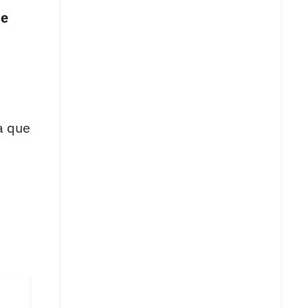
ue
a que