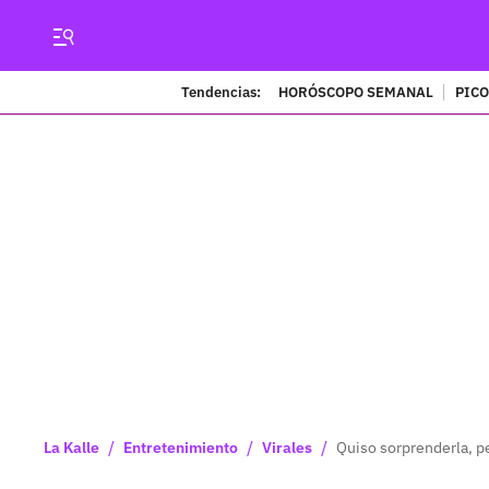
Tendencias:
HORÓSCOPO SEMANAL
PICO
/
/
/
La Kalle
Entretenimiento
Virales
Quiso sorprenderla, 