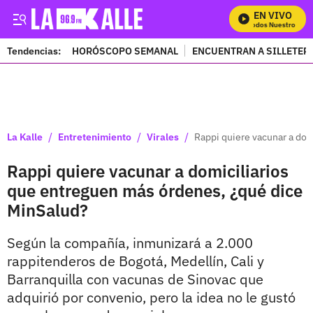
EN VIVO
Mira Todos Nuestros Prog
Tendencias:
HORÓSCOPO SEMANAL
ENCUENTRAN A SILLETER
PUBLICIDAD
/
/
/
La Kalle
Entretenimiento
Virales
Rappi quiere vacunar a dom
Rappi quiere vacunar a domiciliarios
que entreguen más órdenes, ¿qué dice
MinSalud?
Según la compañía, inmunizará a 2.000
rappitenderos de Bogotá, Medellín, Cali y
Barranquilla con vacunas de Sinovac que
adquirió por convenio, pero la idea no le gustó