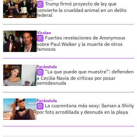
Trump firmó proyecto de ley que
convierte la crueldad animal en un delito
federal
Virales
Fuertes revelaciones de Anonymous
sobre Paul Walker y la muerte de otros
famosos
Farándula
“La que puede que muestre”: defienden
a Cecilia Navia de críticas por posar
semidesnuda
Farándula
La cuarentona más sexy: llaman a Shirly
por foto arrodillada y desnuda en la playa