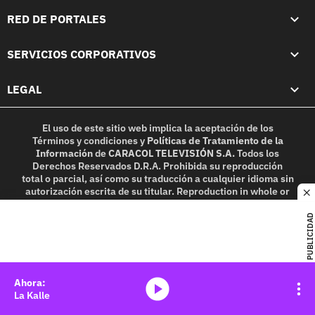
RED DE PORTALES
SERVICIOS CORPORATIVOS
LEGAL
El uso de este sitio web implica la aceptación de los
Términos y condiciones
y
Políticas de Tratamiento de la
Información
de
CARACOL TELEVISIÓN S.A.
Todos los
Derechos Reservados D.R.A. Prohibida su reproducción
total o parcial, así como su traducción a cualquier idioma sin
autorización escrita de su titular. Reproduction in whole or
c
in part, or translation without written permission is
prohibited. All rights reserved 2025.
PUBLICIDAD
MIEMBRO DE:
media-icon
La Kalle