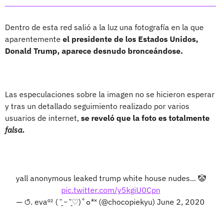
Dentro de esta red salió a la luz una fotografía en la que
aparentemente
el presidente de los Estados Unidos,
Donald Trump, aparece desnudo bronceándose.
Las especulaciones sobre la imagen no se hicieron esperar
y tras un detallado seguimiento realizado por varios
usuarios de internet,
se reveló que la foto es totalmente
falsa
.
yall anonymous leaked trump white house nudes... 🤡
pic.twitter.com/y5kgiU0Cpn
— ↺. eva⁰² ( ˘͈ ᵕ ˘͈♡)˚๐*˟ (@chocopiekyu)
June 2, 2020