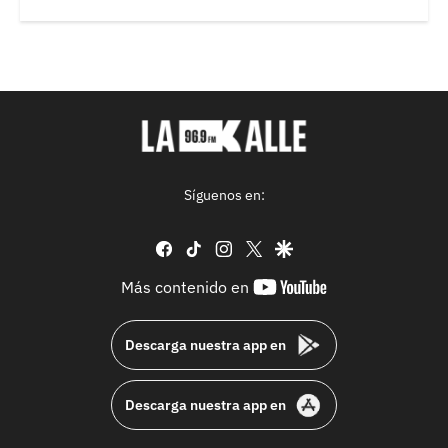
Síguenos en:
facebook
tiktok
instagram
twitter
google
youtube-
Más contenido en
footer
Descarga nuestra app en
Descarga nuestra app en