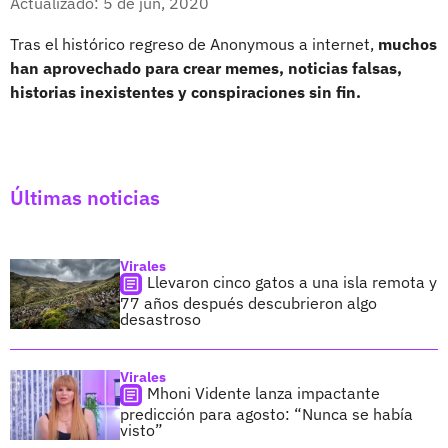
Actualizado: 5 de jun, 2020
Tras el histórico regreso de Anonymous a internet,
muchos
han aprovechado para crear memes, noticias falsas,
historias inexistentes y conspiraciones sin fin.
Últimas noticias
Virales
Llevaron cinco gatos a una isla remota y
77 años después descubrieron algo
desastroso
Virales
Mhoni Vidente lanza impactante
predicción para agosto: “Nunca se había
visto”