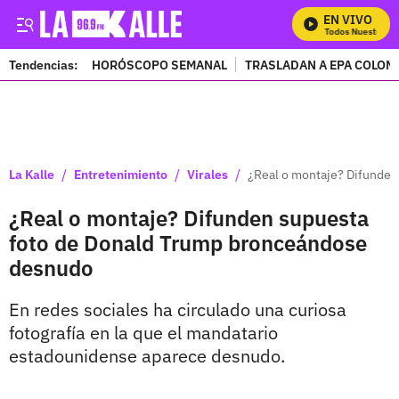
EN VIVO
Mira Todos Nuestros Pr
Tendencias:
HORÓSCOPO SEMANAL
TRASLADAN A EPA COLOM
PUBLICIDAD
/
/
/
La Kalle
Entretenimiento
Virales
¿Real o montaje? Difunde
¿Real o montaje? Difunden supuesta
foto de Donald Trump bronceándose
desnudo
En redes sociales ha circulado una curiosa
fotografía en la que el mandatario
estadounidense aparece desnudo.