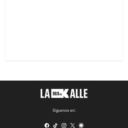
Síguenos en:
facebook
tiktok
instagram
twitter
google