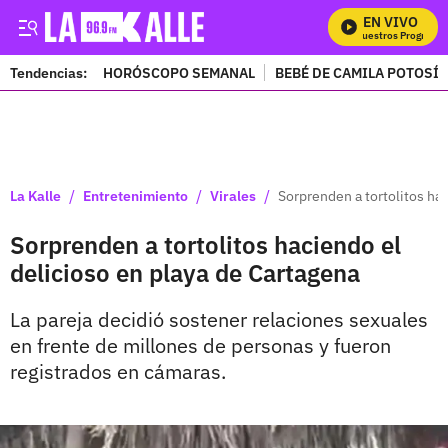
EN VIVO
Mira Todos Nuestros Programas
Tendencias:
HORÓSCOPO SEMANAL
BEBÉ DE CAMILA POTOSÍ
PUBLICIDAD
/
/
/
La Kalle
Entretenimiento
Virales
Sorprenden a tortolitos ha
Sorprenden a tortolitos haciendo el
delicioso en playa de Cartagena
La pareja decidió sostener relaciones sexuales
en frente de millones de personas y fueron
registrados en cámaras.