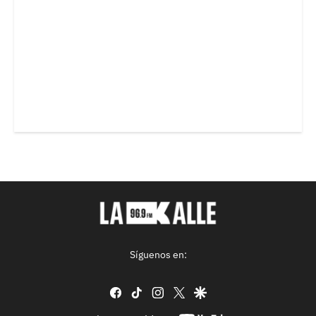
Síguenos en:
facebook
tiktok
instagram
twitter
google