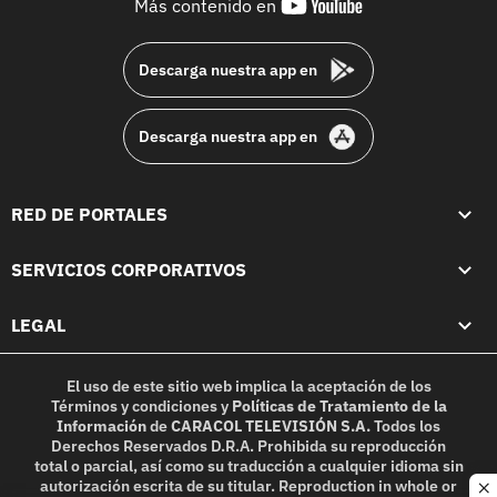
youtube-
Más contenido en
footer
Descarga nuestra app en
Descarga nuestra app en
RED DE PORTALES
SERVICIOS CORPORATIVOS
LEGAL
El uso de este sitio web implica la aceptación de los
Términos y condiciones
y
Políticas de Tratamiento de la
Información
de
CARACOL TELEVISIÓN S.A.
Todos los
Derechos Reservados D.R.A. Prohibida su reproducción
total o parcial, así como su traducción a cualquier idioma sin
autorización escrita de su titular. Reproduction in whole or
c