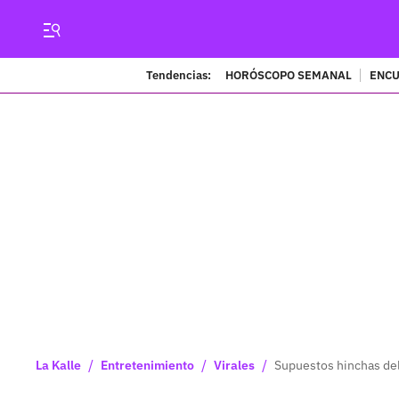
Tendencias:
HORÓSCOPO SEMANAL
ENCU
/
/
/
La Kalle
Entretenimiento
Virales
Supuestos hinchas del