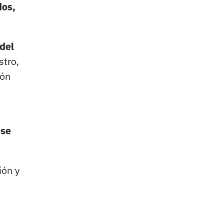
dos,
 del
stro,
ión
se
ión y