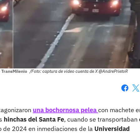
e TransMilenio
/Foto: captura de video cuenta de X @AndrePrietoR
Faceboo
X
agonizaron
una bochornosa pelea
con machete e
es
hinchas del Santa Fe
, cuando se transportaban
 de 2024 en inmediaciones de la
Universidad