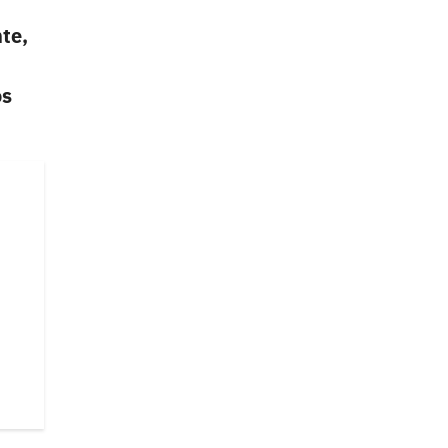
te,
os