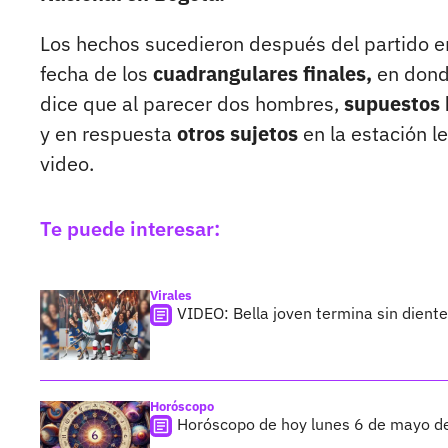
Los hechos sucedieron después del partido 
fecha de los
cuadrangulares finales,
en don
dice que al parecer dos hombres,
supuestos 
y en respuesta
otros sujetos
en la estación l
video.
Te puede interesar:
Virales
VIDEO: Bella joven termina sin diente
Horóscopo
Horóscopo de hoy lunes 6 de mayo de