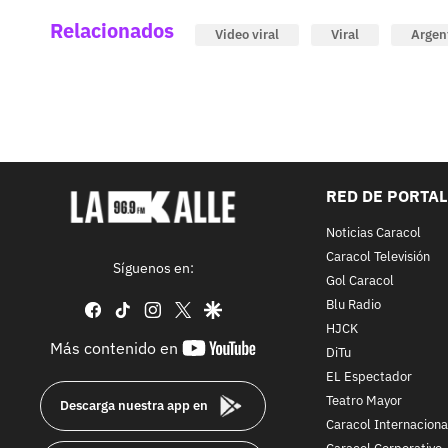
Relacionados
Video viral
Viral
Argen
RED DE PORTA
Noticias Caracol
Caracol Televisión
Síguenos en:
Gol Caracol
Blu Radio
facebook
tiktok
instagram
twitter
google
HJCK
youtube-
Más contenido en
DiTu
footer
EL Espectador
Teatro Mayor
Descarga nuestra app en
Caracol Internaciona