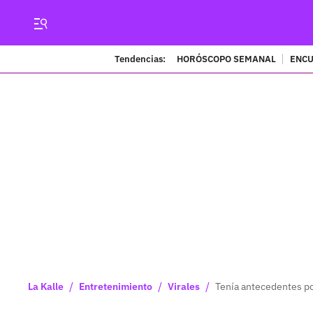
Tendencias:
HORÓSCOPO SEMANAL
ENCU
/
/
/
La Kalle
Entretenimiento
Virales
Tenía antecedentes por