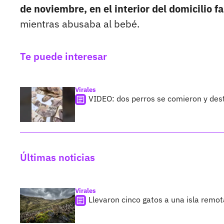
de noviembre, en el interior del domicilio fa
mientras abusaba al bebé.
Te puede interesar
Virales
VIDEO: dos perros se comieron y des
Últimas noticias
Virales
Llevaron cinco gatos a una isla remo