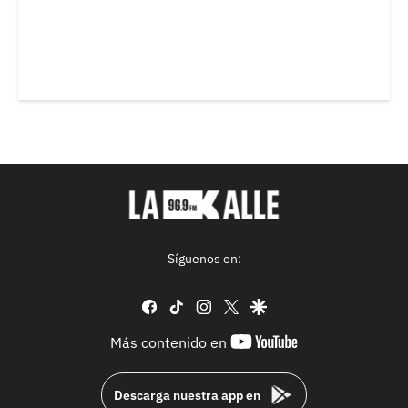
Síguenos en:
facebook
tiktok
instagram
twitter
google
youtube-
Más contenido en
footer
Descarga nuestra app en