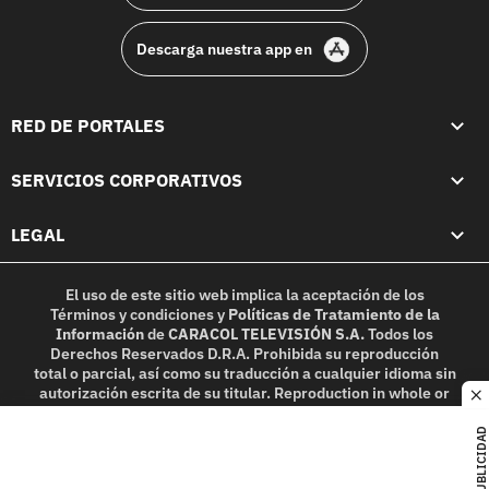
Descarga nuestra app en
RED DE PORTALES
SERVICIOS CORPORATIVOS
LEGAL
El uso de este sitio web implica la aceptación de los
Términos y condiciones
y
Políticas de Tratamiento de la
Información
de
CARACOL TELEVISIÓN S.A.
Todos los
Derechos Reservados D.R.A. Prohibida su reproducción
total o parcial, así como su traducción a cualquier idioma sin
autorización escrita de su titular. Reproduction in whole or
c
in part, or translation without written permission is
prohibited. All rights reserved 2025.
PUBLICIDAD
MIEMBRO DE: