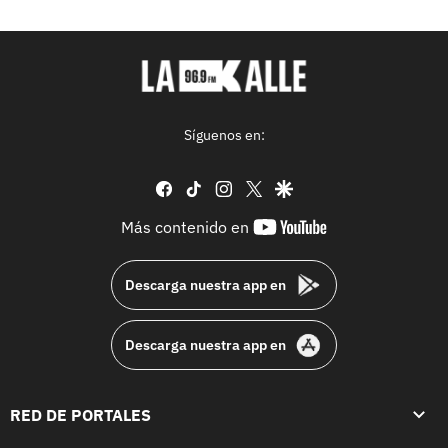
Síguenos en:
facebook
tiktok
instagram
twitter
google
youtube-
Más contenido en
footer
Descarga nuestra app en
Descarga nuestra app en
RED DE PORTALES