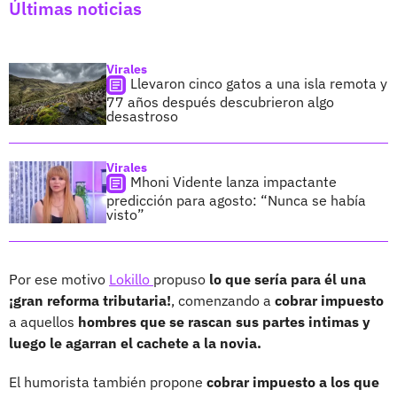
Últimas noticias
Virales
Llevaron cinco gatos a una isla remota y
77 años después descubrieron algo
desastroso
Virales
Mhoni Vidente lanza impactante
predicción para agosto: “Nunca se había
visto”
Por ese motivo
Lokillo
propuso
lo que sería para él una
¡gran reforma tributaria!
, comenzando a
cobrar impuesto
a aquellos
hombres que se rascan sus partes intimas y
luego le agarran el cachete a la novia.
El humorista también propone
cobrar impuesto a los que