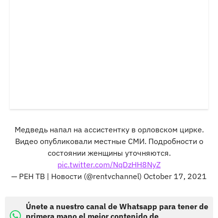
Медведь напал на ассистентку в орловском цирке.
Видео опубликовали местные СМИ. Подробности о
состоянии женщины уточняются.
pic.twitter.com/NqDzHH8NyZ
— РЕН ТВ | Новости (@rentvchannel)
October 17, 2021
Únete a nuestro canal de Whatsapp para tener de
primera mano el mejor contenido de