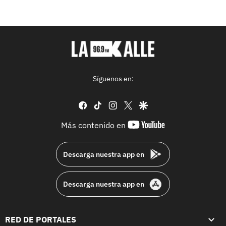
Síguenos en:
facebook
tiktok
instagram
twitter
google
youtube-
Más contenido en
footer
Descarga nuestra app en
Descarga nuestra app en
RED DE PORTALES