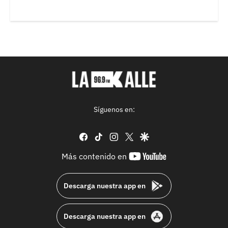
Síguenos en:
facebook
tiktok
instagram
twitter
google
youtube-
Más contenido en
footer
Descarga nuestra app en
Descarga nuestra app en