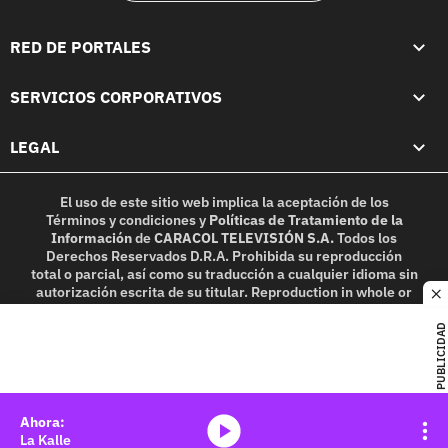
RED DE PORTALES
SERVICIOS CORPORATIVOS
LEGAL
El uso de este sitio web implica la aceptación de los
Términos y condiciones
y
Políticas de Tratamiento de la
Información
de
CARACOL TELEVISIÓN S.A.
Todos los
Derechos Reservados D.R.A. Prohibida su reproducción
total o parcial, así como su traducción a cualquier idioma sin
autorización escrita de su titular. Reproduction in whole or
c
in part, or translation without written permission is
prohibited. All rights reserved 2025.
PUBLICIDAD
MIEMBRO DE:
media-icon
La Kalle