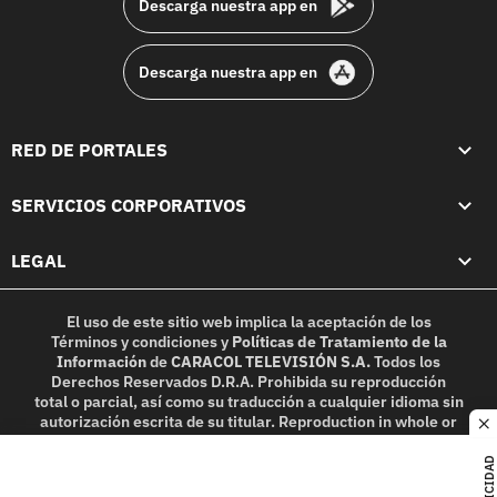
Descarga nuestra app en
Descarga nuestra app en
RED DE PORTALES
SERVICIOS CORPORATIVOS
LEGAL
El uso de este sitio web implica la aceptación de los
Términos y condiciones
y
Políticas de Tratamiento de la
Información
de
CARACOL TELEVISIÓN S.A.
Todos los
Derechos Reservados D.R.A. Prohibida su reproducción
total o parcial, así como su traducción a cualquier idioma sin
autorización escrita de su titular. Reproduction in whole or
c
in part, or translation without written permission is
prohibited. All rights reserved 2025.
PUBLICIDAD