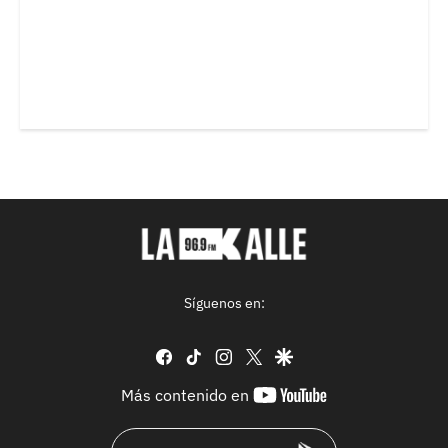
Síguenos en:
facebook
tiktok
instagram
twitter
google
youtube-
Más contenido en
footer