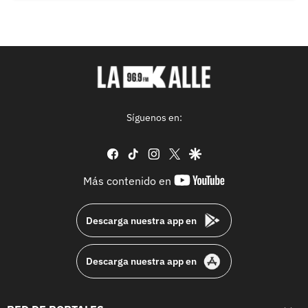
Síguenos en:
facebook
tiktok
instagram
twitter
google
youtube-
Más contenido en
footer
Descarga nuestra app en
Descarga nuestra app en