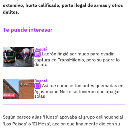
extorsivo, hurto calificado, porte ilegal de armas y otros
delitos.
Te puede interesar
Bogotá
Ladrón fingió ser mudo para evadir
captura en TransMilenio, pero su padre lo
delató
Bogotá
Así fue como estudiantes quemadas en
Agustiniano Norte se tuvieron que apagar
solas
Según parece alias 'Hueso' apoyaba al grupo delincuencial
'Los Paisas' o 'El Mesa', acción que finalmente dio con su