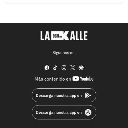
Síguenos en:
facebook
tiktok
instagram
twitter
google
youtube-
Más contenido en
footer
Descarga nuestra app en
Descarga nuestra app en