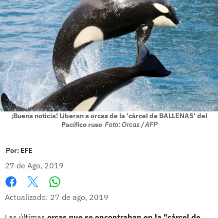
¡Buena noticia! Liberan a orcas de la 'cárcel de BALLENAS' del
Pacífico ruso
Foto: Orcas / AFP
Por:
EFE
27 de Ago, 2019
Whatsapp
Facebook
X
Actualizado: 27 de ago, 2019
Las últimas
orcas que se encontraban en la "cárcel de