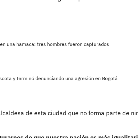
 en una hamaca: tres hombres fueron capturados
scota y terminó denunciando una agresión en Bogotá
 alcaldesa de esta ciudad que no forma parte de n
urarnos de que nuestra nación es más igualitari