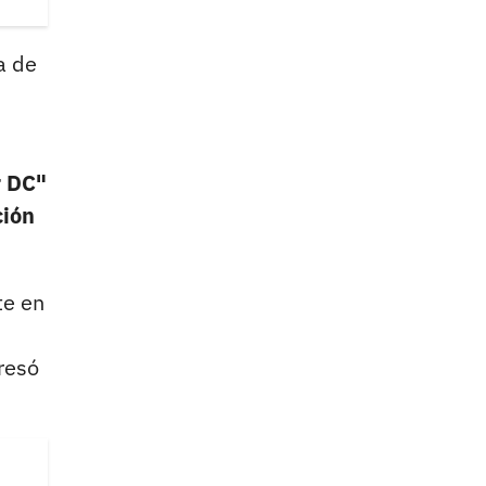
a de
r DC"
ción
te en
presó