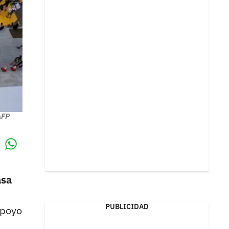
AFP
Whatsapp
k
asa
PUBLICIDAD
apoyo