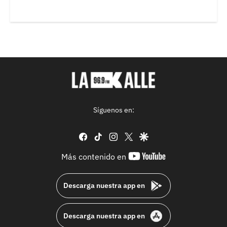
Síguenos en:
facebook
tiktok
instagram
twitter
google
youtube-
Más contenido en
footer
Descarga nuestra app en
Descarga nuestra app en