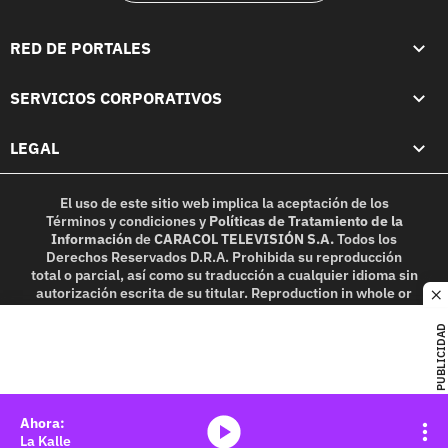
RED DE PORTALES
SERVICIOS CORPORATIVOS
LEGAL
El uso de este sitio web implica la aceptación de los
Términos y condiciones
y
Políticas de Tratamiento de la
Información
de
CARACOL TELEVISIÓN S.A.
Todos los
Derechos Reservados D.R.A. Prohibida su reproducción
total o parcial, así como su traducción a cualquier idioma sin
autorización escrita de su titular. Reproduction in whole or
c
in part, or translation without written permission is
prohibited. All rights reserved 2025.
PUBLICIDAD
MIEMBRO DE:
media-icon
La Kalle