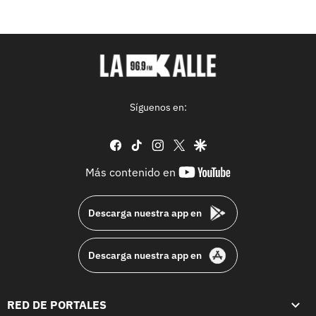
Síguenos en:
facebook
tiktok
instagram
twitter
google
youtube-
Más contenido en
footer
Descarga nuestra app en
Descarga nuestra app en
RED DE PORTALES