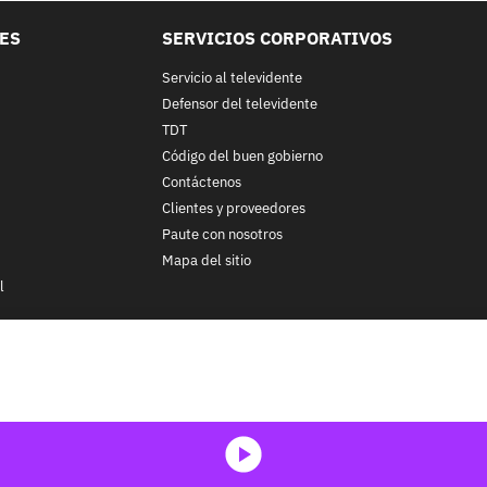
LES
SERVICIOS CORPORATIVOS
Servicio al televidente
Defensor del televidente
TDT
Código del buen gobierno
Contáctenos
Clientes y proveedores
Paute con nosotros
Mapa del sitio
l
nos y condiciones
y
Políticas de Tratamiento de la Información
de
CA
ohibida su reproducción total o parcial, así como su traducción a cu
 in whole or in part, or translation without written permission is prohib
media-icon