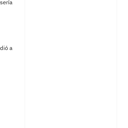
sería
dió a