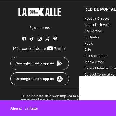
RED DE PORTA
Noticias Caracol
Caracol Televisión
Síguenos en:
Gol Caracol
Blu Radio
facebook
tiktok
instagram
twitter
google
HJCK
youtube-
Más contenido en
DiTu
footer
EL Espectador
Teatro Mayor
Descarga nuestra app en
Caracol Internaciona
Caracol Corporativo
Descarga nuestra app en
Caracol Next
El uso de este sitio web implica la aceptación de los
Térmi
TELEVISIÓN S.A.
Todos los Derechos Reservados D.R.A. Pr
idioma sin autorización escrita de su titular. Reproduction
La Kalle
rights reserved 2025.