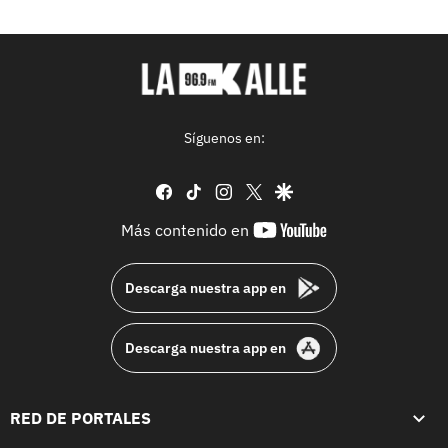
Síguenos en:
facebook
tiktok
instagram
twitter
google
youtube-
Más contenido en
footer
Descarga nuestra app en
Descarga nuestra app en
RED DE PORTALES