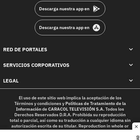
Descarga nuestra app en
Descarga nuestra app en
RED DE PORTALES
SERVICIOS CORPORATIVOS
LEGAL
El uso de este sitio web implica la aceptación de los
Términos y condiciones
y
Políticas de Tratamiento de la
Información
de
CARACOL TELEVISIÓN S.A.
Todos los
Derechos Reservados D.R.A. Prohibida su reproducción
total o parcial, así como su traducción a cualquier idioma sin
autorización escrita de su titular. Reproduction in whole or
c
in part, or translation without written permission is
prohibited. All rights reserved 2025.