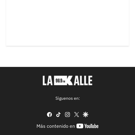
Síguenos en:
facebook
tiktok
instagram
twitter
google
youtube-
Más contenido en
footer