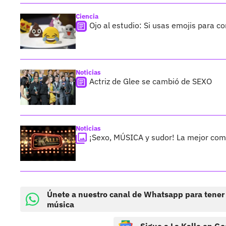
Ciencia
Ojo al estudio: Si usas emojis para 
Noticias
Actriz de Glee se cambió de SEXO
Noticias
¡Sexo, MÚSICA y sudor! La mejor co
Únete a nuestro canal de Whatsapp para tener
música