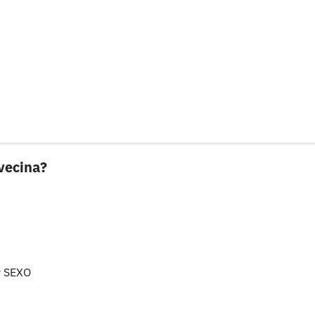
 vecina?
r SEXO