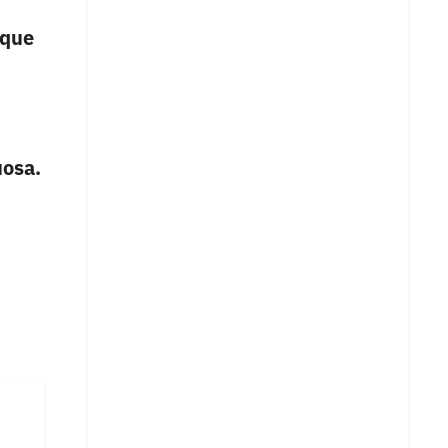
 que
uosa.