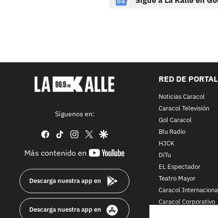
Sigue a La Kalle en Go
RED DE PORTA
Noticias Caracol
Caracol Televisión
Síguenos en:
Gol Caracol
Blu Radio
facebook
tiktok
instagram
twitter
google
HJCK
youtube-
Más contenido en
DiTu
footer
EL Espectador
Teatro Mayor
Descarga nuestra app en
Caracol Internaciona
Caracol Corporativo
Descarga nuestra app en
Caracol Next