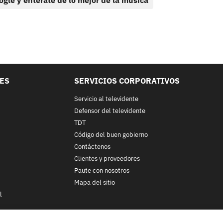
ogle y entérate de lo mejor de la música
LES
SERVICIOS CORPORATIVOS
Servicio al televidente
Defensor del televidente
TDT
Código del buen gobierno
Contáctenos
Clientes y proveedores
Paute con nosotros
Mapa del sitio
l