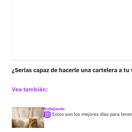
¿Serías capaz de hacerle una cartelera a tu
Vea también:
Kallejiando
Estos son los mejores días para tene