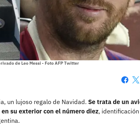
privado de Leo Messi - Foto AFP Twitter
Faceboo
X
ia, un lujoso regalo de Navidad.
Se trata de un av
 en su exterior con el número diez
, identificació
gentina.