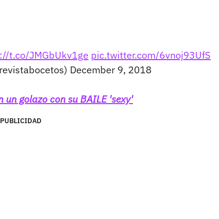
s://t.co/JMGbUkv1ge
pic.twitter.com/6vnoj93UfS
evistabocetos)
December 9, 2018
n un golazo con su BAILE 'sexy'
PUBLICIDAD