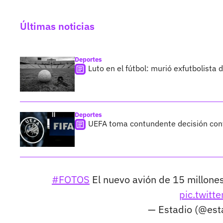
Últimas noticias
Deportes
Luto en el fútbol: murió exfutbolista
Deportes
UEFA toma contundente decisión cont
#FOTOS
El nuevo avión de 15 millone
pic.twit
— Estadio (@est