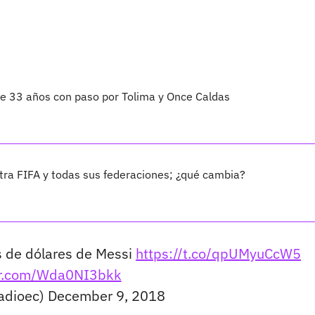
 de 33 años con paso por Tolima y Once Caldas
ra FIFA y todas sus federaciones; ¿qué cambia?
s de dólares de Messi
https://t.co/qpUMyuCcW5
ter.com/Wda0NI3bkk
adioec)
December 9, 2018