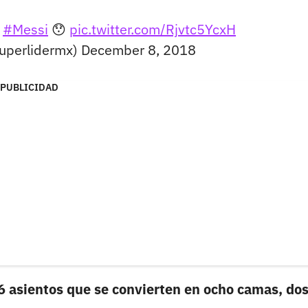
e
#Messi
😯
pic.twitter.com/Rjvtc5YcxH
uperlidermx)
December 8, 2018
PUBLICIDAD
16 asientos que se convierten en ocho camas, do