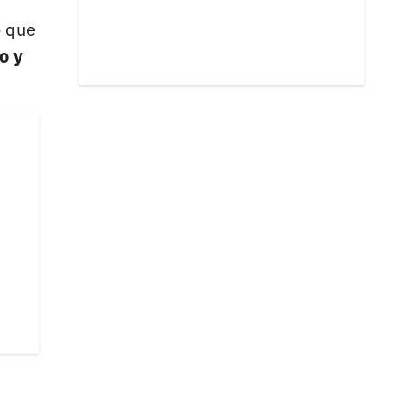
o que
o y