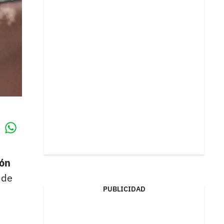
Whatsapp
k
ión
n de
PUBLICIDAD